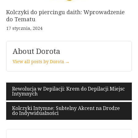
Kolczyki do piercingu daith: Wprowadzenie
do Tematu
17 stycznia, 2024
About Dorota
View all posts by Dorota →
Nawigacja
Rewolucja w Depilacji: Krem do Depilacji Miejsc
Intymnych
wpisu
Kolczyki Intymne: Subtelny Akcent na Drodze
do Indywidualności