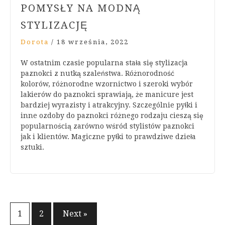
POMYSŁY NA MODNĄ
STYLIZACJĘ
Dorota
/
18 września, 2022
W ostatnim czasie popularna stała się stylizacja
paznokci z nutką szaleństwa. Różnorodność
kolorów, różnorodne wzornictwo i szeroki wybór
lakierów do paznokci sprawiają, że manicure jest
bardziej wyrazisty i atrakcyjny. Szczególnie pyłki i
inne ozdoby do paznokci różnego rodzaju cieszą się
popularnością zarówno wśród stylistów paznokci
jak i klientów. Magiczne pyłki to prawdziwe dzieła
sztuki.
Stronicowanie
1
2
Next »