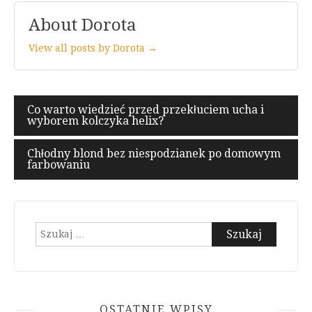
About Dorota
View all posts by Dorota →
Nawigacja
Co warto wiedzieć przed przekłuciem ucha i
wyborem kolczyka helix?
wpisu
Chłodny blond bez niespodzianek po domowym
farbowaniu
Szukaj:
OSTATNIE WPISY