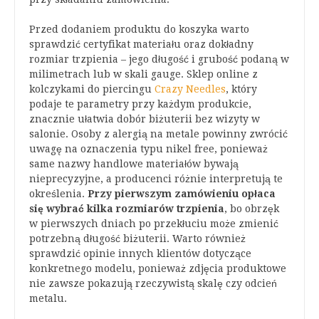
Przed dodaniem produktu do koszyka warto
sprawdzić certyfikat materiału oraz dokładny
rozmiar trzpienia – jego długość i grubość podaną w
milimetrach lub w skali gauge. Sklep online z
kolczykami do piercingu
Crazy Needles
, który
podaje te parametry przy każdym produkcie,
znacznie ułatwia dobór biżuterii bez wizyty w
salonie. Osoby z alergią na metale powinny zwrócić
uwagę na oznaczenia typu nikel free, ponieważ
same nazwy handlowe materiałów bywają
nieprecyzyjne, a producenci różnie interpretują te
określenia.
Przy pierwszym zamówieniu opłaca
się wybrać kilka rozmiarów trzpienia
, bo obrzęk
w pierwszych dniach po przekłuciu może zmienić
potrzebną długość biżuterii. Warto również
sprawdzić opinie innych klientów dotyczące
konkretnego modelu, ponieważ zdjęcia produktowe
nie zawsze pokazują rzeczywistą skalę czy odcień
metalu.