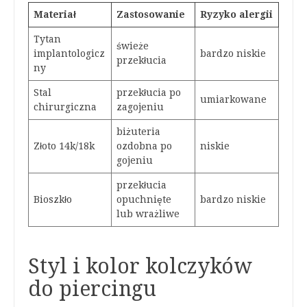
Materiał
Zastosowanie
Ryzyko alergii
Tytan
świeże
implantologicz
bardzo niskie
przekłucia
ny
Stal
przekłucia po
umiarkowane
chirurgiczna
zagojeniu
biżuteria
Złoto 14k/18k
ozdobna po
niskie
gojeniu
przekłucia
Bioszkło
opuchnięte
bardzo niskie
lub wrażliwe
Styl i kolor kolczyków
do piercingu