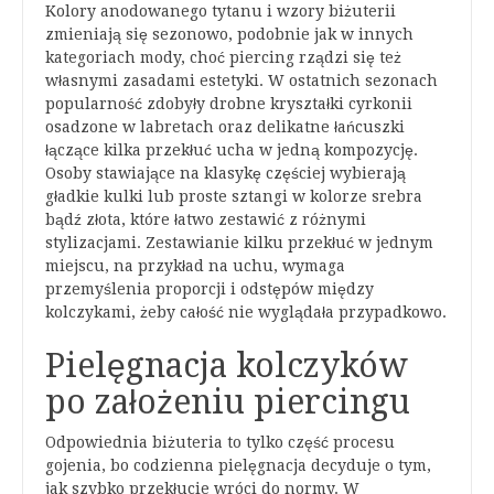
Kolory anodowanego tytanu i wzory biżuterii
zmieniają się sezonowo, podobnie jak w innych
kategoriach mody, choć piercing rządzi się też
własnymi zasadami estetyki. W ostatnich sezonach
popularność zdobyły drobne kryształki cyrkonii
osadzone w labretach oraz delikatne łańcuszki
łączące kilka przekłuć ucha w jedną kompozycję.
Osoby stawiające na klasykę częściej wybierają
gładkie kulki lub proste sztangi w kolorze srebra
bądź złota, które łatwo zestawić z różnymi
stylizacjami. Zestawianie kilku przekłuć w jednym
miejscu, na przykład na uchu, wymaga
przemyślenia proporcji i odstępów między
kolczykami, żeby całość nie wyglądała przypadkowo.
Pielęgnacja kolczyków
po założeniu piercingu
Odpowiednia biżuteria to tylko część procesu
gojenia, bo codzienna pielęgnacja decyduje o tym,
jak szybko przekłucie wróci do normy. W