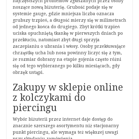
najczęstszych problemów zgłaszanych przez osoby
noszące nową biżuterię. Grubość podaje się w
systemie gauge, gdzie mniejsza liczba oznacza
grubszy trzpień, a długość mierzy się w milimetrach
od jednego końca do drugiego. Zbyt krótki trzpień
uciska opuchniętą tkankę w pierwszych dniach po
przekłuciu, natomiast zbyt długi sprzyja
zaczepianiu o ubrania i włosy. Osoby przekłuwające
chrząstkę ucha lub nosa powinny liczyć się z tym,
że rozmiar dobrany na etapie gojenia często różni
się od tego wybieranego po kilku miesiącach, gdy
obrzęk ustąpi.
Zakupy w sklepie online
z kolczykami do
piercingu
Wybór biżuterii przez internet daje dostęp do
znacznie szerszego asortymentu niż stacjonarny
punkt piercingu, ale wymaga też większej uwagi
przy składaniu zamówienia.