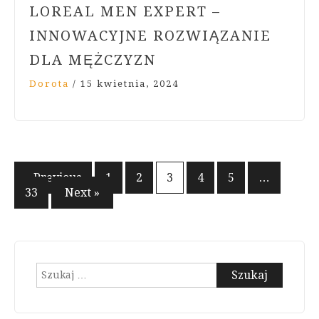
LOREAL MEN EXPERT –
INNOWACYJNE ROZWIĄZANIE
DLA MĘŻCZYZN
Dorota
/
15 kwietnia, 2024
Stronicowanie
« Previous
1
2
3
4
5
…
33
Next »
wpisów
Szukaj: