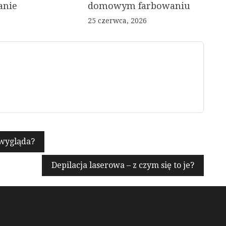
anie
domowym farbowaniu
25 czerwca, 2026
 wygląda?
Depilacja laserowa – z czym się to je?