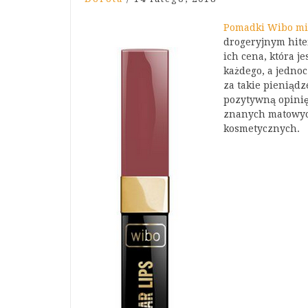
Pomadki Wibo mil
drogeryjnym hite
ich cena, która j
każdego, a jednoc
za takie pieniąd
pozytywną opinię 
znanych matowyc
kosmetycznych.