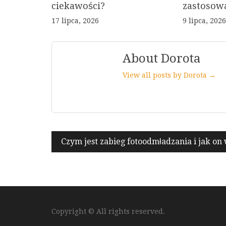
ciekawości?
zastosow
17 lipca, 2026
9 lipca, 2026
About Dorota
View all posts by Dorota →
Nawigacja
Czym jest zabieg fotoodmładzania i jak on
wpisu
Copyright © All rights reserved.