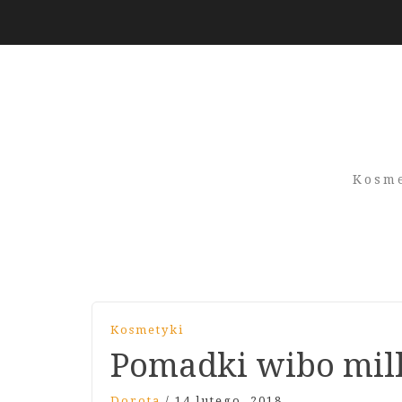
Kosme
Kosmetyki
Pomadki wibo milli
Dorota
/
14 lutego, 2018