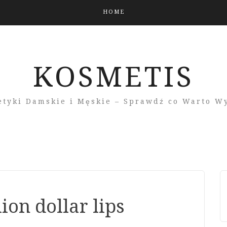
HOME
KOSMETIS
tyki Damskie i Męskie – Sprawdź co Warto W
on dollar lips