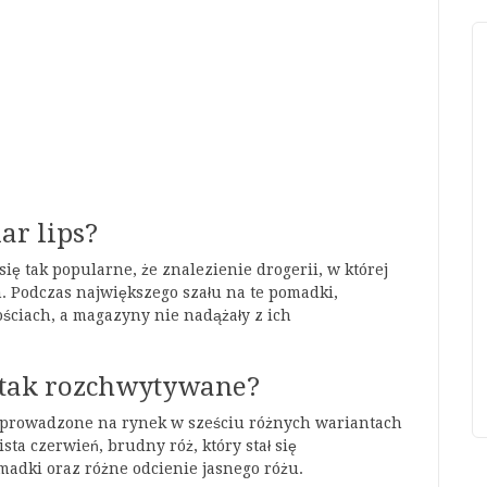
ar lips?
ę tak popularne, że znalezienie drogerii, w której
m. Podczas największego szału na te pomadki,
ściach, a magazyny nie nadążały z ich
ne tak rozchwytywane?
o wprowadzone na rynek w sześciu różnych wariantach
ta czerwień, brudny róż, który stał się
madki oraz różne odcienie jasnego różu.