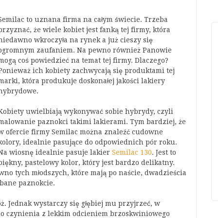
Semilac to uznana firma na całym świecie. Trzeba
przyznać, że wiele kobiet jest fanką tej firmy, która
niedawno wkroczyła na rynek a już cieszy się
ogromnym zaufaniem. Na pewno również Panowie
mogą coś powiedzieć na temat tej firmy. Dlaczego?
Ponieważ ich kobiety zachwycają się produktami tej
marki, która produkuje doskonałej jakości lakiery
hybrydowe.
Kobiety uwielbiają wykonywać sobie hybrydy, czyli
malowanie paznokci takimi lakierami. Tym bardziej, że
w ofercie firmy Semilac można znaleźć cudowne
kolory, idealnie pasujące do odpowiednich pór roku.
Na wiosnę idealnie pasuje lakier
Semilac 130
. Jest to
piękny, pastelowy kolor, który jest bardzo delikatny.
ówno tych młodszych, które mają po naście, dwadzieścia
adbane paznokcie.
ż. Jednak wystarczy się głębiej mu przyjrzeć, w
e do czynienia z lekkim odcieniem brzoskwiniowego