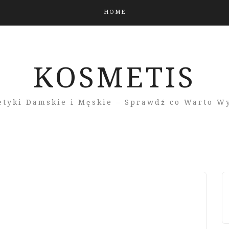
HOME
KOSMETIS
tyki Damskie i Męskie – Sprawdź co Warto W